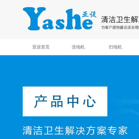
亚设首页
洗地机
扫地机