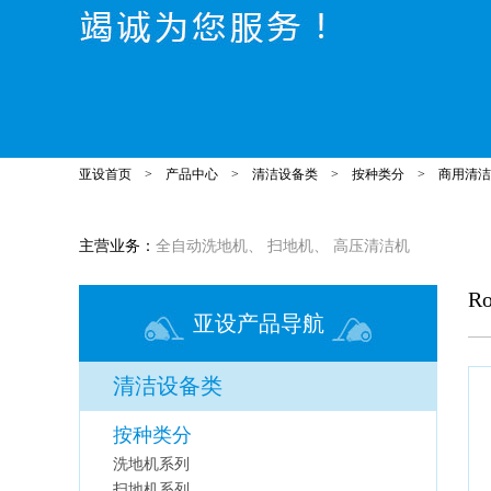
亚设首页
>
产品中心
>
清洁设备类
>
按种类分
>
商用清洁
主营业务：
全自动洗地机
、
扫地机
、
高压清洁机
R
亚设产品导航
清洁设备类
按种类分
洗地机系列
扫地机系列