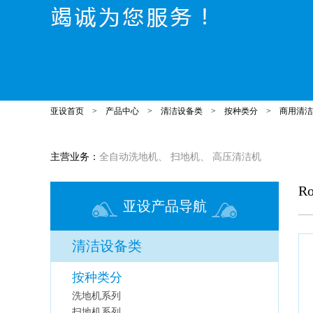
亚设首页
>
产品中心
>
清洁设备类
>
按种类分
>
商用清洁
主营业务：
全自动洗地机
、
扫地机
、
高压清洁机
R
亚设产品导航
清洁设备类
按种类分
洗地机系列
扫地机系列