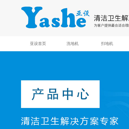
亚设首页
洗地机
扫地机