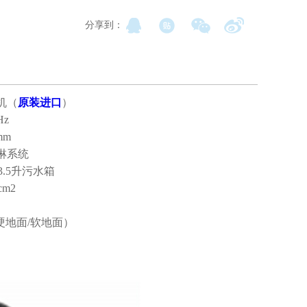
分享到：
地机（
原装进口
）
Hz
mm
淋系统
.5升污水箱
cm2
h（硬地面/软地面）